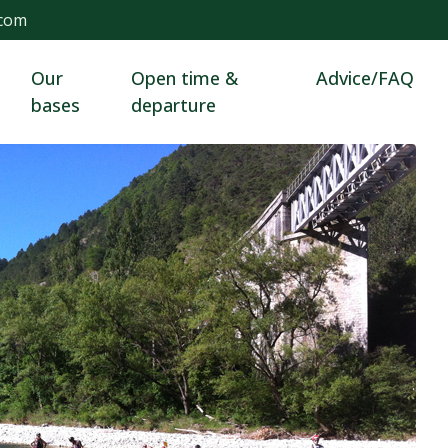
.com
Our
Open time &
Advice/FAQ
bases
departure