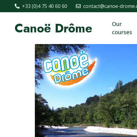
+33 (0)4 75 40 60 60
contact@canoe-drome
Canoë Drôme
Our
courses