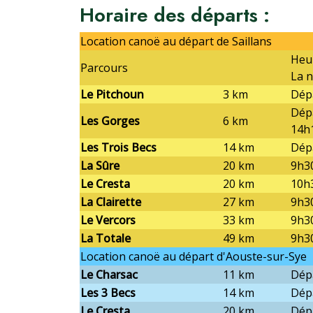
Horaire des départs :
Location canoë au départ de Saillans
Heu
Parcours
La n
Le Pitchoun
3 km
Dép
Dépa
Les Gorges
6 km
14h
Les Trois Becs
14 km
Dépa
La Sûre
20 km
9h3
Le Cresta
20 km
10h
La Clairette
27 km
9h3
Le Vercors
33 km
9h3
La Totale
49 km
9h3
Location canoë au départ d'Aouste-sur-Sye
Le Charsac
11 km
Dép
Les 3 Becs
14 km
Dép
Le Cresta
20 km
Dépa