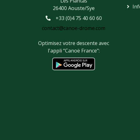
Les Plantas
Inf
26400 Aouste/Sye
+33 (0)4 75 40 60 60
contact@canoe-drome.com
Optimisez votre descente avec
l'appli “Canoë France":