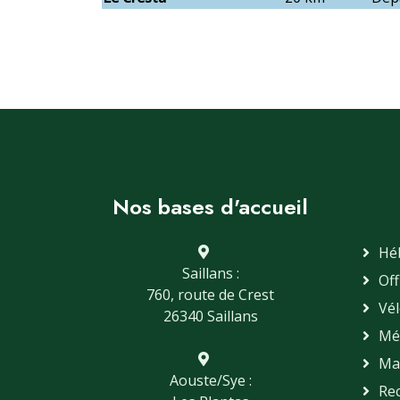
Nos bases d'accueil
Hé
Saillans :
Off
760, route de Crest
Vé
26340 Saillans
Mé
Mat
Aouste/Sye :
Re