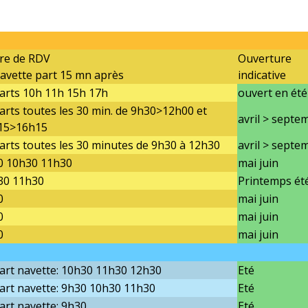
re de RDV
Ouverture
avette part 15 mn après
indicative
arts 10h 11h 15h 17h
ouvert en été
rts toutes les 30 min. de 9h30>12h00 et
avril > septe
15>16h15
rts toutes les 30 minutes de 9h30 à 12h30
avril > septe
0 10h30 11h30
mai juin
30 11h30
Printemps ét
0
mai juin
0
mai juin
0
mai juin
art navette: 10h30 11h30 12h30
Eté
art navette: 9h30 10h30 11h30
Eté
rt navette: 9h30
Eté