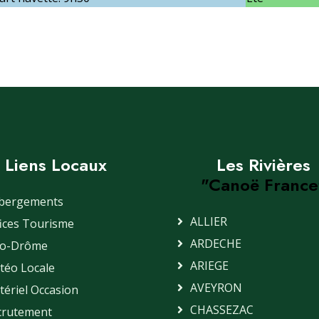
Liens Locaux
Les Rivières
"Canoë France
bergements
ALLIER
ices Tourisme
ARDECHE
lo-Drôme
ARIEGE
téo Locale
AVEYRON
ériel Occasion
CHASSEZAC
crutement